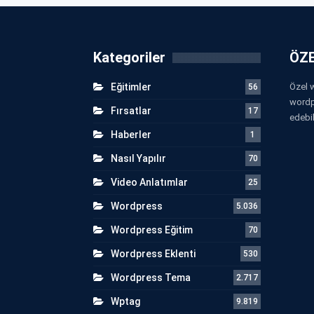
Kategoriler
ÖZE
Eğitimler
Özel w
56
wordp
Fırsatlar
17
edebil
Haberler
1
Nasıl Yapılır
70
Video Anlatımlar
25
Wordpress
5.036
Wordpress Eğitim
70
Wordpress Eklenti
530
Wordpress Tema
2.717
Wptag
9.819