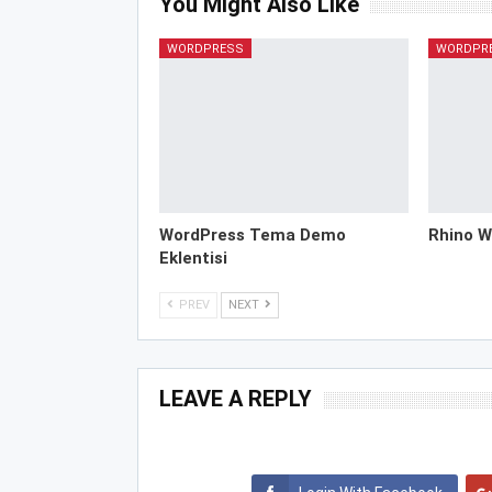
You Might Also Like
WORDPRESS
WORDPR
WordPress Tema Demo
Rhino W
Eklentisi
PREV
NEXT
LEAVE A REPLY