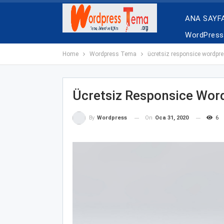
ANA SAYF
WordPress 
Home
Wordpress Tema
ücretsiz responsice wordpr
Ücretsiz Responsice Wor
On
Oca 31, 2020
6
By
Wordpress