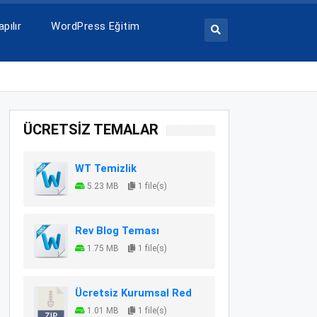
pılır
WordPress Eğitim
ÜCRETSİZ TEMALAR
WT Temizlik
5.23 MB
1 file(s)
Rev Blog Teması
1.75 MB
1 file(s)
Ücretsiz Kurumsal Red
1.01 MB
1 file(s)