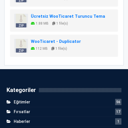
Ücretsiz WooTicaret Turuncu Tema
1.88 MB
1 file(s)
WooTicaret - Duplicator
112 MB
1 file(s)
Kategoriler
Eğitimler
56
Fırsatlar
17
Haberler
1