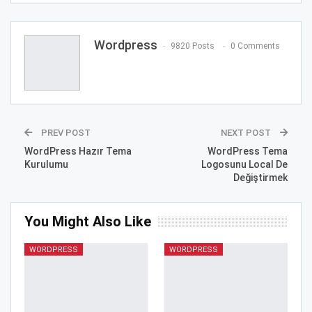
Wordpress
9820 Posts
0 Comments
PREV POST
NEXT POST
WordPress Hazır Tema
WordPress Tema
Kurulumu
Logosunu Local De
Değiştirmek
You Might Also Like
WORDPRESS
WORDPRESS