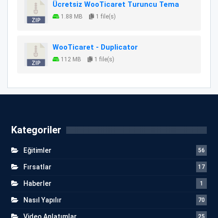
Ücretsiz WooTicaret Turuncu Tema
1.88 MB
1 file(s)
WooTicaret - Duplicator
112 MB
1 file(s)
Kategoriler
Eğitimler
56
Fırsatlar
17
Haberler
1
Nasıl Yapılır
70
Video Anlatımlar
25