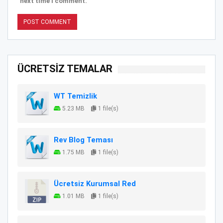
next time I comment.
ÜCRETSİZ TEMALAR
WT Temizlik
5.23 MB
1 file(s)
Rev Blog Teması
1.75 MB
1 file(s)
Ücretsiz Kurumsal Red
1.01 MB
1 file(s)