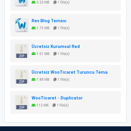
5.23 MB
1 file(s)
Rev Blog Teması
1.75 MB
1 file(s)
Ücretsiz Kurumsal Red
1.01 MB
1 file(s)
Ücretsiz WooTicaret Turuncu Tema
1.88 MB
1 file(s)
WooTicaret - Duplicator
112 MB
1 file(s)