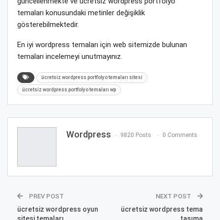
güncellenmekte ve ücretsiz wordpress portfolyo
temaları konusundaki metinler değişiklik
gösterebilmektedir.
En iyi wordpress temaları için web sitemizde bulunan
temaları incelemeyi unutmayınız.
ücretsiz wordpress portfolyo temaları sitesi
ücretsiz wordpress portfolyo temaları wp
Wordpress
9820 Posts
0 Comments
PREV POST
NEXT POST
ücretsiz wordpress oyun
ücretsiz wordpress tema
sitesi temaları
taşıma