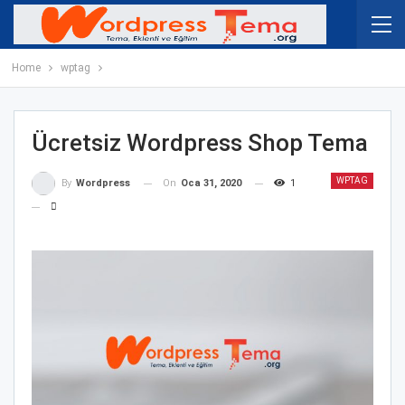
Home
wptag
Ücretsiz Wordpress Shop Tema
WPTAG
On
Oca 31, 2020
1
By
Wordpress