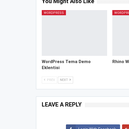
You Might Also Like
WORDPRESS
WORDPR
WordPress Tema Demo
Rhino W
Eklentisi
PREV
NEXT
LEAVE A REPLY