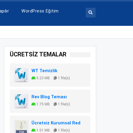
pılır
WordPress Eğitim
ÜCRETSİZ TEMALAR
WT Temizlik
5.23 MB
1 file(s)
Rev Blog Teması
1.75 MB
1 file(s)
Ücretsiz Kurumsal Red
1.01 MB
1 file(s)