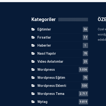
Kategoriler
ÖZE
Eğitimler
Özel w
56
wordp
Fırsatlar
17
edebil
Haberler
1
Nasıl Yapılır
70
Video Anlatımlar
25
Wordpress
5.036
Wordpress Eğitim
70
Wordpress Eklenti
530
Wordpress Tema
2.717
Wptag
9.819