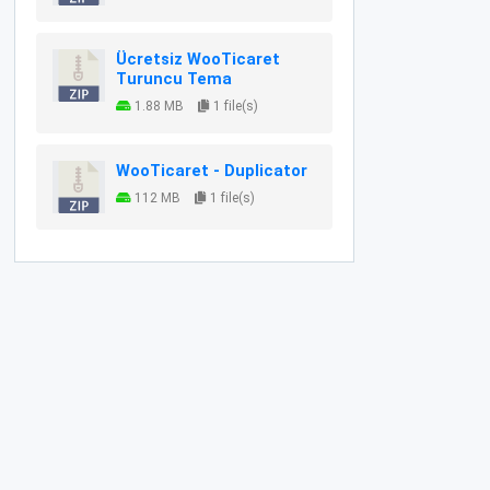
Ücretsiz WooTicaret
Turuncu Tema
1.88 MB
1 file(s)
WooTicaret - Duplicator
112 MB
1 file(s)