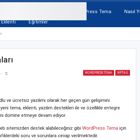
A
ÜCRETSİZ TEMALAR
WordPress Tema
Nasıl Ya
Eklenti
Eğitimler
ı
ları
WORDPRESS TEMA
WPTAG
u ve ücretsiz yazılımı olarak her geçen gün gelişimini
i tema, eklenti, yazılım destekleri ile ve özellikle entegre
yasını domine etmeye devam ediyor.
 sitemizden destek alabileceğiniz gibi
WordPress Tema
için
fiklerdeki soru ve sorunlara cevap verilmektedir.