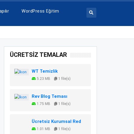
pılır
WordPress Eğitim
ÜCRETSİZ TEMALAR
WT Temizlik
5.23 MB
1 file(s)
Rev Blog Teması
1.75 MB
1 file(s)
Ücretsiz Kurumsal Red
1.01 MB
1 file(s)