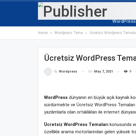
ANA SAYF
WordPress 
Home
Wordpress Tema
Ücretsiz Wordpress Temalar
Ücretsiz WordPress Tema
On
May 7, 2021
9
By
Wordpress
WordPress
dünyanın en büyük açık kaynak kodl
sürdürmekte ve Ücretsiz WordPress Temaları yen
yazılımlarla olan ortaklıkları ile internet dün
Ücretsiz WordPress Temaları
konusunda web
özellikle arama motorlarından gelen yüksek tra