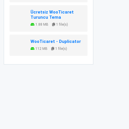
Ücretsiz WooTicaret
Turuncu Tema
1.88 MB
1 file(s)
WooTicaret - Duplicator
112 MB
1 file(s)