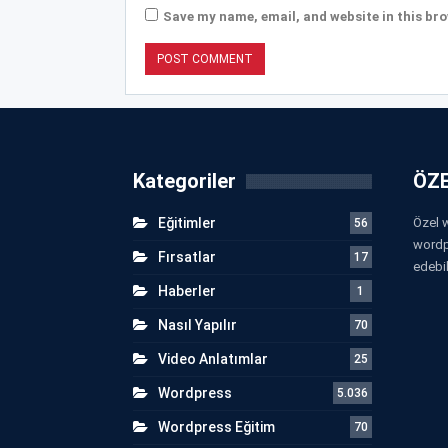
Save my name, email, and website in this bro
Kategoriler
ÖZE
Eğitimler
Özel w
56
wordp
Fırsatlar
17
edebil
Haberler
1
Nasıl Yapılır
70
Video Anlatımlar
25
Wordpress
5.036
Wordpress Eğitim
70