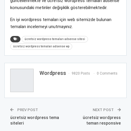
güncellenmekte ve ücretsiz wordpress temaları adsense
konusundaki metinler değişiklik gösterebilmektedir.
En iyi wordpress temaları için web sitemizde bulunan
temaları incelemeyi unutmayınız.
ücretsiz wordpress temaları adsense sitesi
ücretsiz wordpress temaları adsense wp
Wordpress
9820 Posts
0 Comments
PREV POST
NEXT POST
ücretsiz wordpress tema
ücretsiz wordpress
siteleri
teman responsive