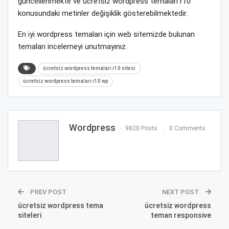
güncellenmekte ve ücretsiz wordpress temaları r10
konusundaki metinler değişiklik gösterebilmektedir.
En iyi wordpress temaları için web sitemizde bulunan
temaları incelemeyi unutmayınız.
ücretsiz wordpress temaları r10 sitesi
ücretsiz wordpress temaları r10 wp
Wordpress
9820 Posts
0 Comments
PREV POST
NEXT POST
ücretsiz wordpress tema
ücretsiz wordpress
siteleri
teman responsive