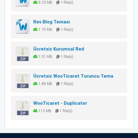
5.23 MB
1 file(s)
Rev Blog Teması
1.75 MB
1 file(s)
Ücretsiz Kurumsal Red
1.01 MB
1 file(s)
Ücretsiz WooTicaret Turuncu Tema
1.88 MB
1 file(s)
WooTicaret - Duplicator
112 MB
1 file(s)