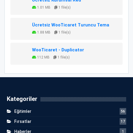
1.01 MB
1 file(s)
Ücretsiz WooTicaret Turuncu Tema
1.88 MB
1 file(s)
WooTicaret - Duplicator
112 MB
1 file(s)
Kategoriler
Eğitimler
56
Fırsatlar
17
Haberler
1