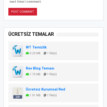
next time I comment.
ÜCRETSİZ TEMALAR
WT Temizlik
5.23 MB
1 file(s)
Rev Blog Teması
1.75 MB
1 file(s)
Ücretsiz Kurumsal Red
1.01 MB
1 file(s)