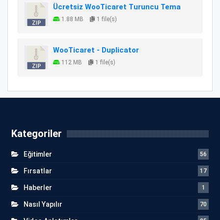
Ücretsiz WooTicaret Turuncu Tema
1.88 MB
1 file(s)
WooTicaret - Duplicator
112 MB
1 file(s)
Kategoriler
Eğitimler
56
Fırsatlar
17
Haberler
1
Nasıl Yapılır
70