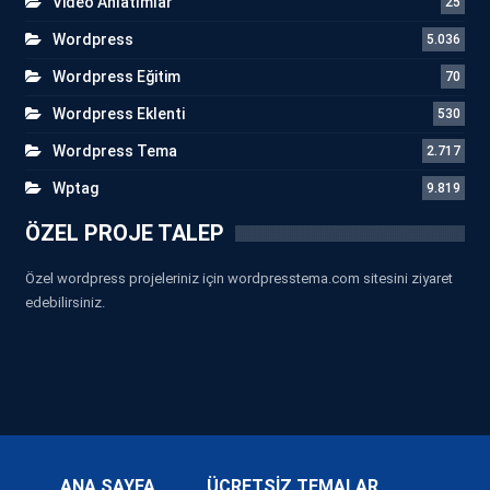
Video Anlatımlar
25
Wordpress
5.036
Wordpress Eğitim
70
Wordpress Eklenti
530
Wordpress Tema
2.717
Wptag
9.819
ÖZEL PROJE TALEP
Özel wordpress projeleriniz için wordpresstema.com sitesini ziyaret
edebilirsiniz.
ANA SAYFA
ÜCRETSİZ TEMALAR