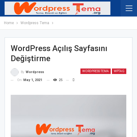
Home
Wordpress Tema
WordPress Açılış Sayfasını
Değiştirme
WORDPRESS TEMA
WPTAG
By
Wordpress
On
May 1, 2021
25