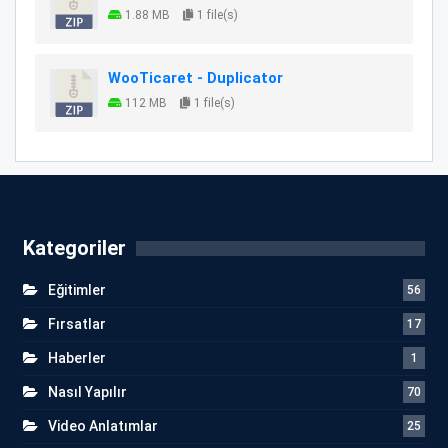
1.88 MB
1 file(s)
WooTicaret - Duplicator
112 MB
1 file(s)
Kategoriler
Eğitimler
56
Fırsatlar
17
Haberler
1
Nasıl Yapılır
70
Video Anlatımlar
25