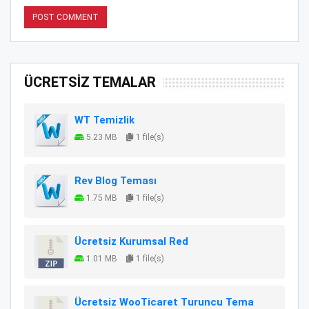
ÜCRETSİZ TEMALAR
WT Temizlik
5.23 MB
1 file(s)
Rev Blog Teması
1.75 MB
1 file(s)
Ücretsiz Kurumsal Red
1.01 MB
1 file(s)
Ücretsiz WooTicaret Turuncu Tema