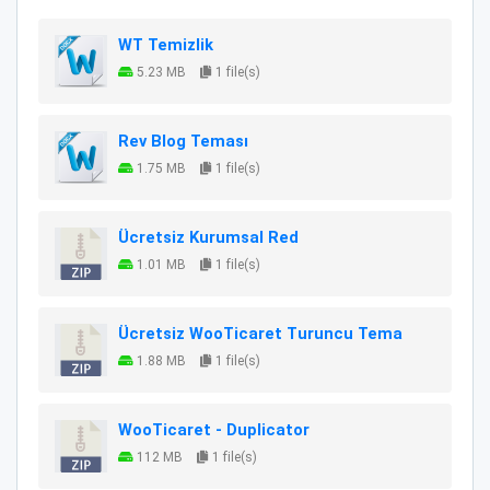
WT Temizlik
5.23 MB
1 file(s)
Rev Blog Teması
1.75 MB
1 file(s)
Ücretsiz Kurumsal Red
1.01 MB
1 file(s)
Ücretsiz WooTicaret Turuncu Tema
1.88 MB
1 file(s)
WooTicaret - Duplicator
112 MB
1 file(s)