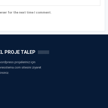
wser for the next time I comment.
L PROJE TALEP
ordpress projeleriniz için
resstema.com sitesini ziyaret
irsiniz.