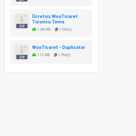
Ücretsiz WooTicaret
Turuncu Tema
1.88 MB
1 file(s)
WooTicaret - Duplicator
112 MB
1 file(s)