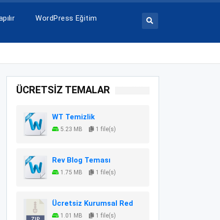
pılır
WordPress Eğitim
ÜCRETSİZ TEMALAR
WT Temizlik
5.23 MB
1 file(s)
Rev Blog Teması
1.75 MB
1 file(s)
Ücretsiz Kurumsal Red
1.01 MB
1 file(s)