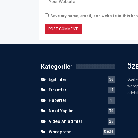
Save my name, email, and website in this bro
Kategoriler
ÖZE
Eğitimler
Özel w
56
wordp
Fırsatlar
17
edebil
Haberler
1
Nasıl Yapılır
70
Video Anlatımlar
25
Wordpress
5.036