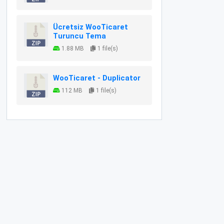
Ücretsiz WooTicaret
Turuncu Tema
1.88 MB
1 file(s)
WooTicaret - Duplicator
112 MB
1 file(s)