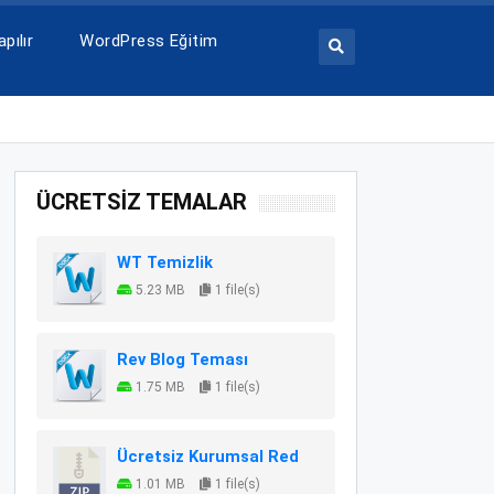
pılır
WordPress Eğitim
ÜCRETSİZ TEMALAR
WT Temizlik
5.23 MB
1 file(s)
Rev Blog Teması
1.75 MB
1 file(s)
Ücretsiz Kurumsal Red
1.01 MB
1 file(s)