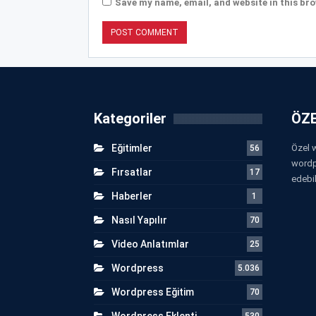
Save my name, email, and website in this bro
Kategoriler
ÖZE
Eğitimler
Özel w
56
wordp
Fırsatlar
17
edebil
Haberler
1
Nasıl Yapılır
70
Video Anlatımlar
25
Wordpress
5.036
Wordpress Eğitim
70
Wordpress Eklenti
530