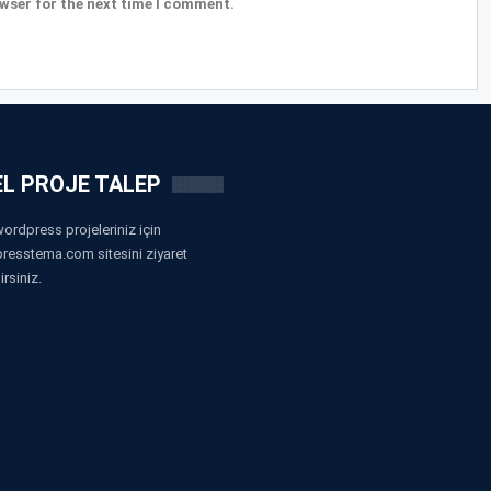
wser for the next time I comment.
L PROJE TALEP
ordpress projeleriniz için
resstema.com sitesini ziyaret
irsiniz.