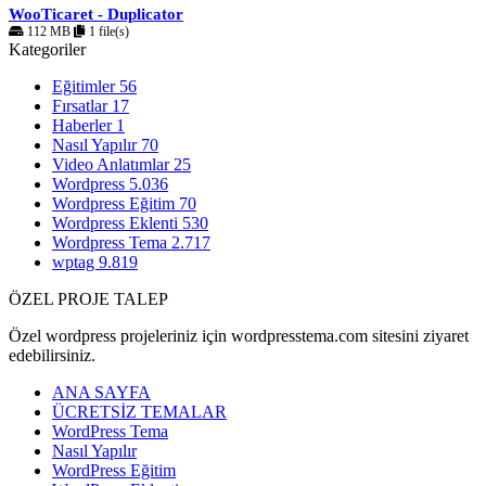
WooTicaret - Duplicator
112 MB
1 file(s)
Kategoriler
Eğitimler
56
Fırsatlar
17
Haberler
1
Nasıl Yapılır
70
Video Anlatımlar
25
Wordpress
5.036
Wordpress Eğitim
70
Wordpress Eklenti
530
Wordpress Tema
2.717
wptag
9.819
ÖZEL PROJE TALEP
Özel wordpress projeleriniz için wordpresstema.com sitesini ziyaret
edebilirsiniz.
ANA SAYFA
ÜCRETSİZ TEMALAR
WordPress Tema
Nasıl Yapılır
WordPress Eğitim