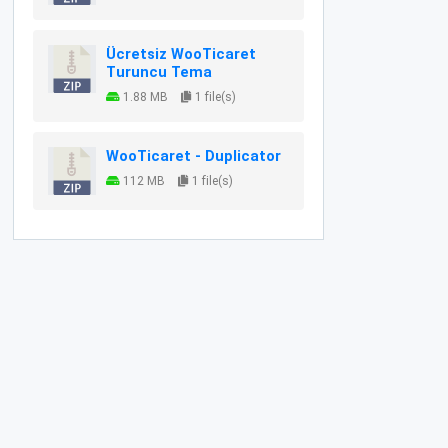
Ücretsiz WooTicaret
Turuncu Tema
1.88 MB
1 file(s)
WooTicaret - Duplicator
112 MB
1 file(s)