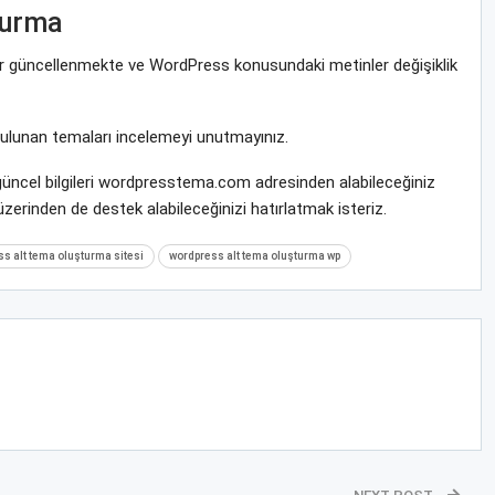
turma
rar güncellenmekte ve WordPress konusundaki metinler değişiklik
bulunan temaları incelemeyi unutmayınız.
üncel bilgileri wordpresstema.com adresinden alabileceğiniz
zerinden de destek alabileceğinizi hatırlatmak isteriz.
s alt tema oluşturma sitesi
wordpress alt tema oluşturma wp