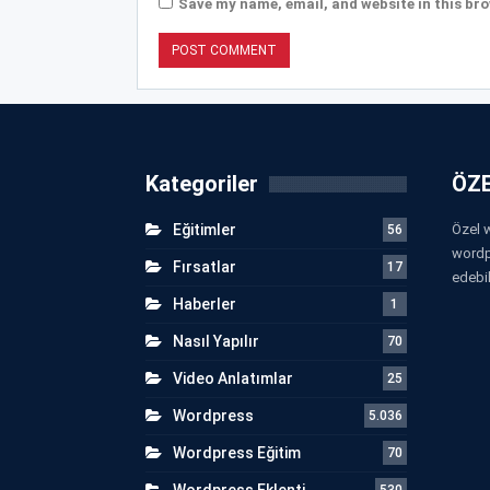
Save my name, email, and website in this bro
Kategoriler
ÖZE
Eğitimler
Özel w
56
wordp
Fırsatlar
17
edebil
Haberler
1
Nasıl Yapılır
70
Video Anlatımlar
25
Wordpress
5.036
Wordpress Eğitim
70
Wordpress Eklenti
530