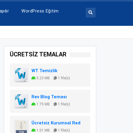
pılır
WordPress Eğitim
ÜCRETSİZ TEMALAR
WT Temizlik
5.23 MB
1 file(s)
Rev Blog Teması
1.75 MB
1 file(s)
Ücretsiz Kurumsal Red
1.01 MB
1 file(s)