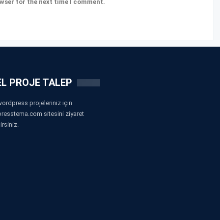
wser for the next time I comment.
L PROJE TALEP
ordpress projeleriniz için
resstema.com sitesini ziyaret
irsiniz.