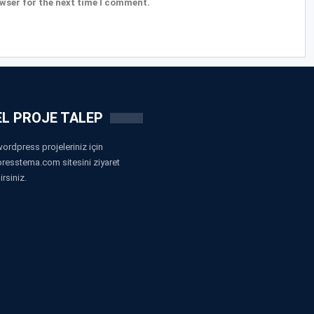
wser for the next time I comment.
L PROJE TALEP
ordpress projeleriniz için
resstema.com sitesini ziyaret
irsiniz.