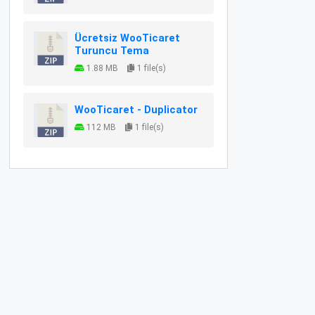
Ücretsiz WooTicaret
Turuncu Tema
1.88 MB
1 file(s)
WooTicaret - Duplicator
112 MB
1 file(s)