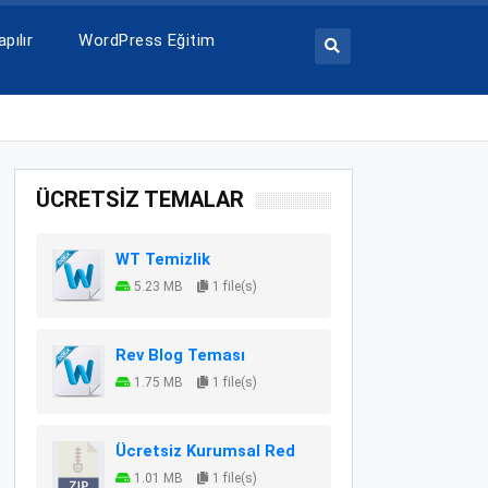
pılır
WordPress Eğitim
ÜCRETSİZ TEMALAR
WT Temizlik
5.23 MB
1 file(s)
Rev Blog Teması
1.75 MB
1 file(s)
Ücretsiz Kurumsal Red
1.01 MB
1 file(s)