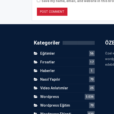
Save my name, email, and website in this bro
Kategoriler
ÖZE
Eğitimler
Özel w
56
wordp
Fırsatlar
17
edebil
Haberler
1
Nasıl Yapılır
70
Video Anlatımlar
25
Wordpress
5.036
Wordpress Eğitim
70
Wordpress Eklenti
530