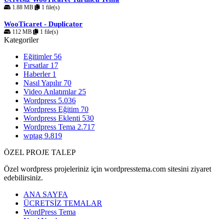
1.88 MB
1 file(s)
WooTicaret - Duplicator
112 MB
1 file(s)
Kategoriler
Eğitimler
56
Fırsatlar
17
Haberler
1
Nasıl Yapılır
70
Video Anlatımlar
25
Wordpress
5.036
Wordpress Eğitim
70
Wordpress Eklenti
530
Wordpress Tema
2.717
wptag
9.819
ÖZEL PROJE TALEP
Özel wordpress projeleriniz için wordpresstema.com sitesini ziyaret
edebilirsiniz.
ANA SAYFA
ÜCRETSİZ TEMALAR
WordPress Tema