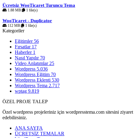
Ücretsiz WooTicaret Turuncu Tema
1.88 MB
1 file(s)
WooTicaret - Duplicator
112 MB
1 file(s)
Kategoriler
Eğitimler
56
Fırsatlar
17
Haberler
1
Nasıl Yapılır
70
Video Anlatımlar
25
Wordpress
5.036
Wordpress Eğitim
70
Wordpress Eklenti
530
Wordpress Tema
2.717
wptag
9.819
ÖZEL PROJE TALEP
Özel wordpress projeleriniz için wordpresstema.com sitesini ziyaret
edebilirsiniz.
ANA SAYFA
ÜCRETSİZ TEMALAR