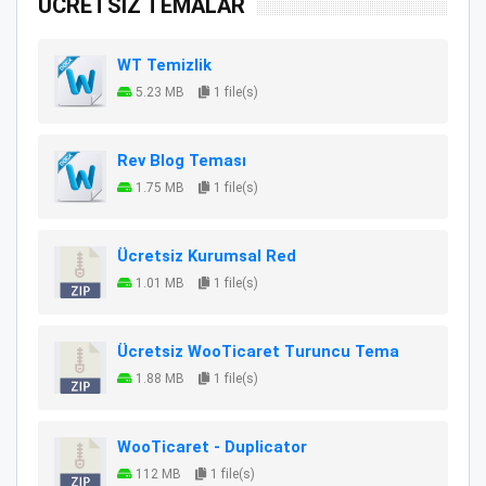
ÜCRETSİZ TEMALAR
WT Temizlik
5.23 MB
1 file(s)
Rev Blog Teması
1.75 MB
1 file(s)
Ücretsiz Kurumsal Red
1.01 MB
1 file(s)
Ücretsiz WooTicaret Turuncu Tema
1.88 MB
1 file(s)
WooTicaret - Duplicator
112 MB
1 file(s)