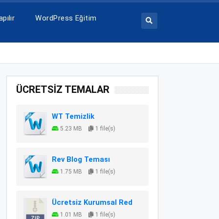
pılır
WordPress Eğitim
ÜCRETSİZ TEMALAR
WT Temizlik
5.23 MB
1 file(s)
Rev Blog Teması
1.75 MB
1 file(s)
Ücretsiz Kurumsal Red
1.01 MB
1 file(s)