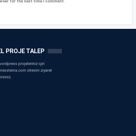
wser for the next time I comment.
L PROJE TALEP
ordpress projeleriniz için
resstema.com sitesini ziyaret
irsiniz.