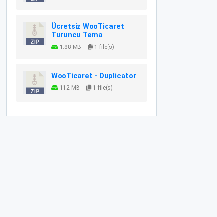
Ücretsiz WooTicaret
Turuncu Tema
1.88 MB
1 file(s)
WooTicaret - Duplicator
112 MB
1 file(s)