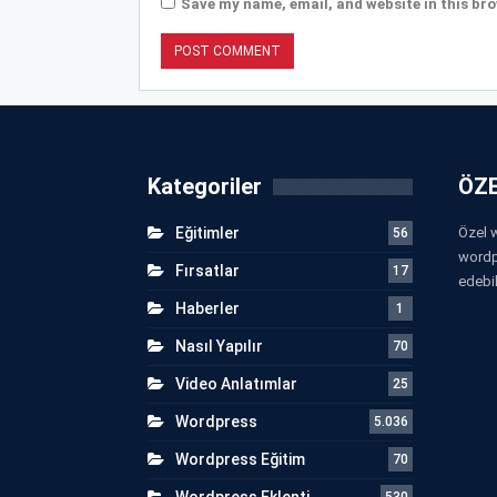
Save my name, email, and website in this bro
Kategoriler
ÖZE
Eğitimler
Özel w
56
wordp
Fırsatlar
17
edebil
Haberler
1
Nasıl Yapılır
70
Video Anlatımlar
25
Wordpress
5.036
Wordpress Eğitim
70
Wordpress Eklenti
530