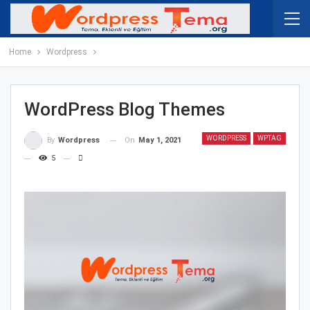
Home
Wordpress
WordPress Blog Themes
WORDPRESS
WPTAG
On
May 1, 2021
By
Wordpress
5