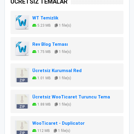
ÜCRETSİZ TEMALAR
WT Temizlik
5.23 MB
1 file(s)
Rev Blog Teması
1.75 MB
1 file(s)
Ücretsiz Kurumsal Red
1.01 MB
1 file(s)
Ücretsiz WooTicaret Turuncu Tema
1.88 MB
1 file(s)
WooTicaret - Duplicator
112 MB
1 file(s)