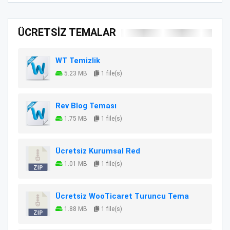
ÜCRETSİZ TEMALAR
WT Temizlik
5.23 MB
1 file(s)
Rev Blog Teması
1.75 MB
1 file(s)
Ücretsiz Kurumsal Red
1.01 MB
1 file(s)
Ücretsiz WooTicaret Turuncu Tema
1.88 MB
1 file(s)