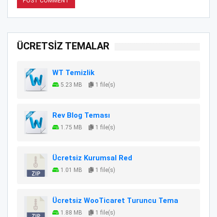
ÜCRETSİZ TEMALAR
WT Temizlik
5.23 MB
1 file(s)
Rev Blog Teması
1.75 MB
1 file(s)
Ücretsiz Kurumsal Red
1.01 MB
1 file(s)
Ücretsiz WooTicaret Turuncu Tema
1.88 MB
1 file(s)