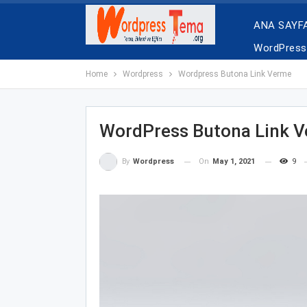
ANA SAYF
WordPress 
Home
Wordpress
Wordpress Butona Link Verme
WordPress Butona Link 
On
May 1, 2021
9
By
Wordpress