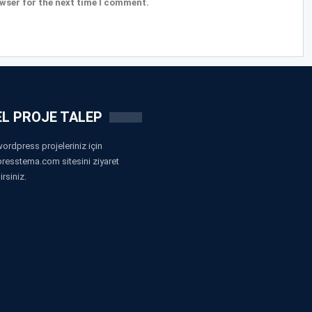
wser for the next time I comment.
L PROJE TALEP
ordpress projeleriniz için
resstema.com sitesini ziyaret
irsiniz.