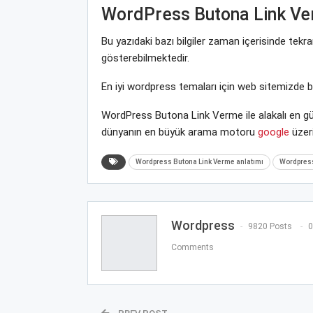
WordPress Butona Link V
Bu yazıdaki bazı bilgiler zaman içerisinde tek
gösterebilmektedir.
En iyi wordpress temaları için web sitemizde 
WordPress Butona Link Verme ile alakalı en gü
dünyanın en büyük arama motoru
google
üzeri
Wordpress Butona Link Verme anlatımı
Wordpress
Wordpress
9820 Posts
0
Comments