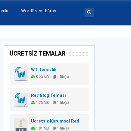
pılır
WordPress Eğitim
ÜCRETSİZ TEMALAR
WT Temizlik
5.23 MB
1 file(s)
Rev Blog Teması
1.75 MB
1 file(s)
Ücretsiz Kurumsal Red
1.01 MB
1 file(s)