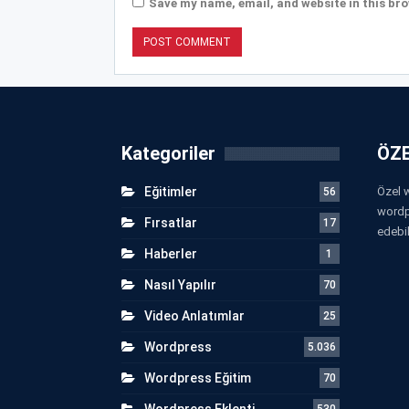
Save my name, email, and website in this bro
Kategoriler
ÖZE
Eğitimler
Özel w
56
wordp
Fırsatlar
17
edebil
Haberler
1
Nasıl Yapılır
70
Video Anlatımlar
25
Wordpress
5.036
Wordpress Eğitim
70
Wordpress Eklenti
530