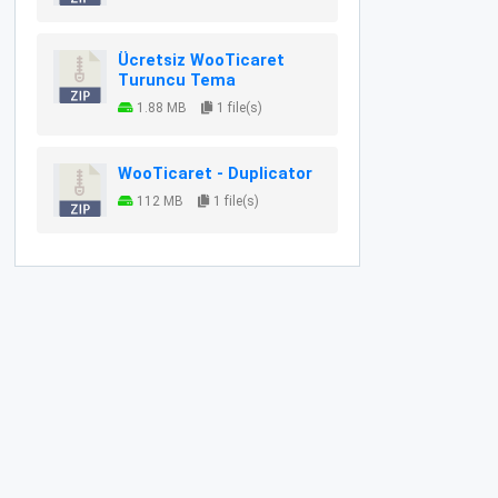
Ücretsiz WooTicaret
Turuncu Tema
1.88 MB
1 file(s)
WooTicaret - Duplicator
112 MB
1 file(s)