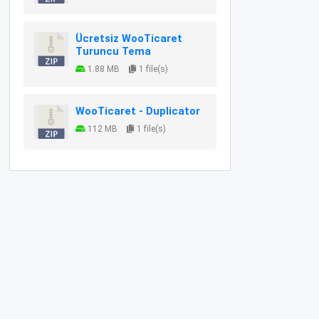
Ücretsiz WooTicaret
Turuncu Tema
1.88 MB
1 file(s)
WooTicaret - Duplicator
112 MB
1 file(s)