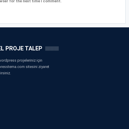
wser for the next time I comment.
L PROJE TALEP
ordpress projeleriniz için
resstema.com sitesini ziyaret
irsiniz.