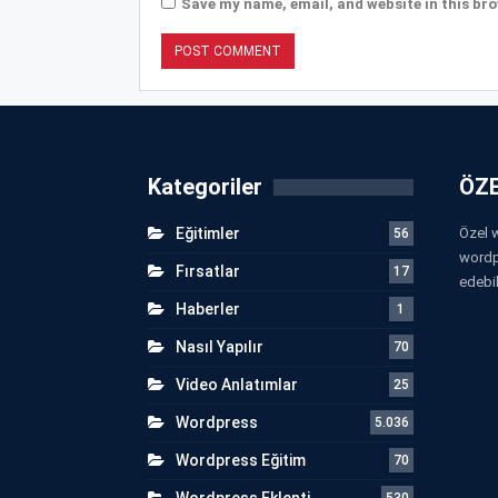
Save my name, email, and website in this bro
Kategoriler
ÖZE
Eğitimler
Özel w
56
wordp
Fırsatlar
17
edebil
Haberler
1
Nasıl Yapılır
70
Video Anlatımlar
25
Wordpress
5.036
Wordpress Eğitim
70
Wordpress Eklenti
530