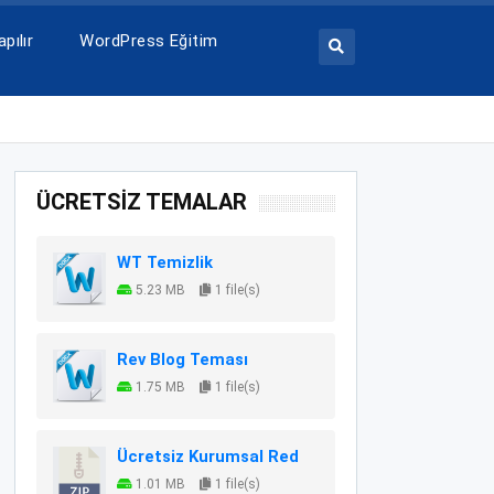
pılır
WordPress Eğitim
ÜCRETSİZ TEMALAR
WT Temizlik
5.23 MB
1 file(s)
Rev Blog Teması
1.75 MB
1 file(s)
Ücretsiz Kurumsal Red
1.01 MB
1 file(s)