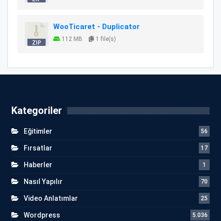
WooTicaret - Duplicator
112 MB
1 file(s)
Kategoriler
Eğitimler
56
Fırsatlar
17
Haberler
1
Nasıl Yapılır
70
Video Anlatımlar
25
Wordpress
5.036