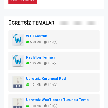
ÜCRETSİZ TEMALAR
WT Temizlik
5.23 MB
1 file(s)
Rev Blog Teması
1.75 MB
1 file(s)
Ücretsiz Kurumsal Red
1.01 MB
1 file(s)
Ücretsiz WooTicaret Turuncu Tema
1.88 MB
1 file(s)