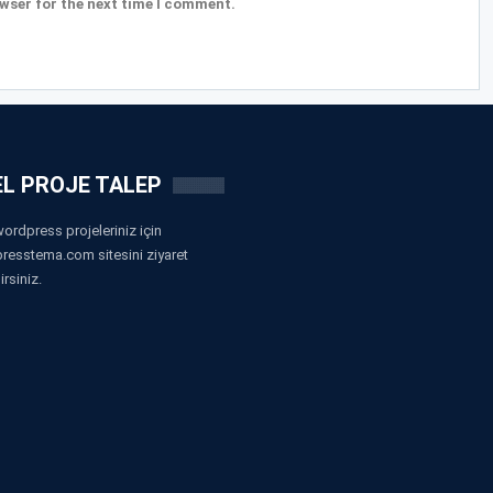
wser for the next time I comment.
L PROJE TALEP
ordpress projeleriniz için
resstema.com sitesini ziyaret
irsiniz.