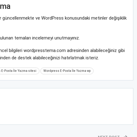
zma
rar güncellenmekte ve WordPress konusundaki metinler değişiklik
bulunan temaları incelemeyi unutmayınız.
cel bilgileri wordpresstema.com adresinden alabileceğiniz gibi
nden de destek alabileceğinizi hatırlatmak isteriz.
E-Posta İle Yazma sitesi
Wordpress E-Posta İle Yazma wp