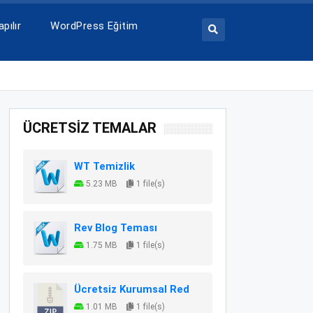
pılır
WordPress Eğitim
ÜCRETSİZ TEMALAR
WT Temizlik
5.23 MB
1 file(s)
Rev Blog Teması
1.75 MB
1 file(s)
Ücretsiz Kurumsal Red
1.01 MB
1 file(s)