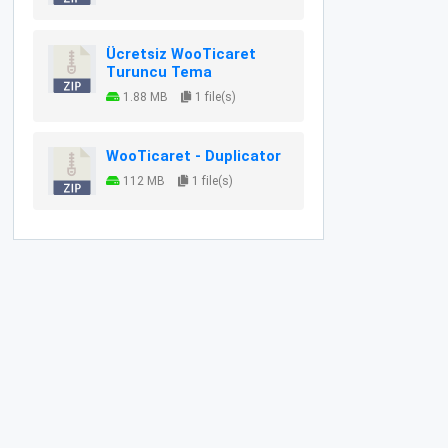
Ücretsiz WooTicaret
Turuncu Tema
1.88 MB
1 file(s)
WooTicaret - Duplicator
112 MB
1 file(s)