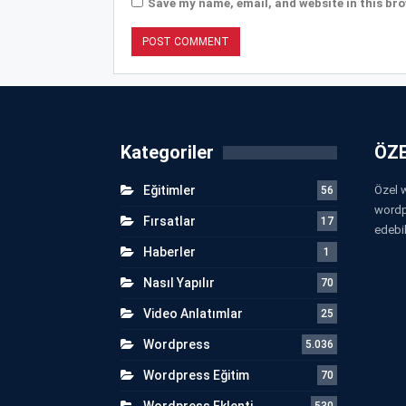
Save my name, email, and website in this bro
Kategoriler
ÖZE
Eğitimler
Özel w
56
wordp
Fırsatlar
17
edebil
Haberler
1
Nasıl Yapılır
70
Video Anlatımlar
25
Wordpress
5.036
Wordpress Eğitim
70
Wordpress Eklenti
530