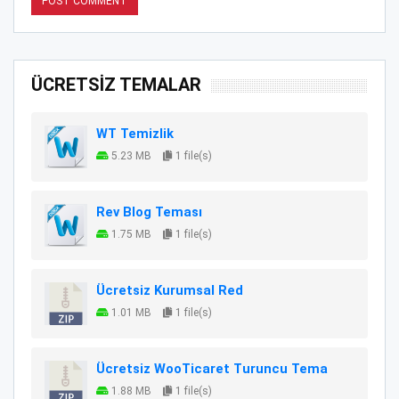
ÜCRETSİZ TEMALAR
WT Temizlik
5.23 MB
1 file(s)
Rev Blog Teması
1.75 MB
1 file(s)
Ücretsiz Kurumsal Red
1.01 MB
1 file(s)
Ücretsiz WooTicaret Turuncu Tema
1.88 MB
1 file(s)