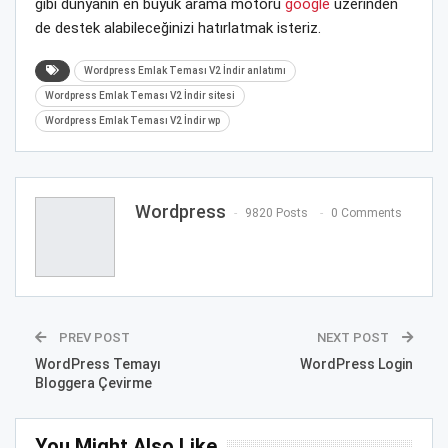
gibi dünyanın en büyük arama motoru
google
üzerinden
de destek alabileceğinizi hatırlatmak isteriz.
Wordpress Emlak Teması V2 İndir anlatımı
Wordpress Emlak Teması V2 İndir sitesi
Wordpress Emlak Teması V2 İndir wp
Wordpress
9820 Posts
0 Comments
PREV POST
NEXT POST
WordPress Temayı
WordPress Login
Bloggera Çevirme
You Might Also Like