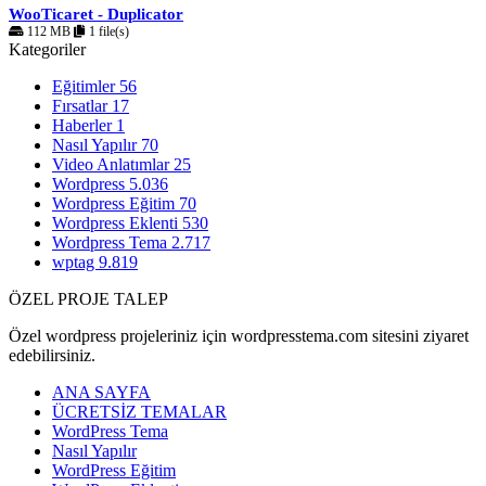
WooTicaret - Duplicator
112 MB
1 file(s)
Kategoriler
Eğitimler
56
Fırsatlar
17
Haberler
1
Nasıl Yapılır
70
Video Anlatımlar
25
Wordpress
5.036
Wordpress Eğitim
70
Wordpress Eklenti
530
Wordpress Tema
2.717
wptag
9.819
ÖZEL PROJE TALEP
Özel wordpress projeleriniz için wordpresstema.com sitesini ziyaret
edebilirsiniz.
ANA SAYFA
ÜCRETSİZ TEMALAR
WordPress Tema
Nasıl Yapılır
WordPress Eğitim