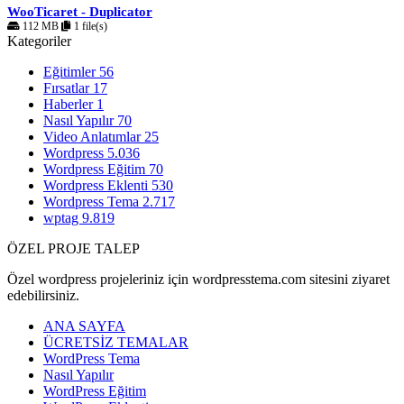
WooTicaret - Duplicator
112 MB
1 file(s)
Kategoriler
Eğitimler
56
Fırsatlar
17
Haberler
1
Nasıl Yapılır
70
Video Anlatımlar
25
Wordpress
5.036
Wordpress Eğitim
70
Wordpress Eklenti
530
Wordpress Tema
2.717
wptag
9.819
ÖZEL PROJE TALEP
Özel wordpress projeleriniz için wordpresstema.com sitesini ziyaret
edebilirsiniz.
ANA SAYFA
ÜCRETSİZ TEMALAR
WordPress Tema
Nasıl Yapılır
WordPress Eğitim