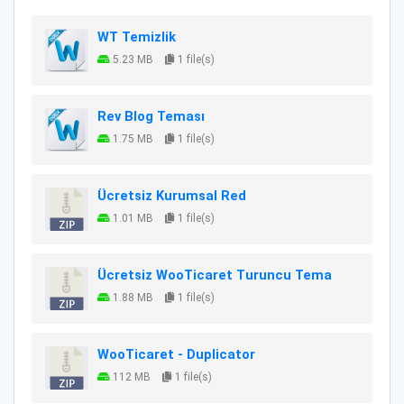
WT Temizlik
5.23 MB
1 file(s)
Rev Blog Teması
1.75 MB
1 file(s)
Ücretsiz Kurumsal Red
1.01 MB
1 file(s)
Ücretsiz WooTicaret Turuncu Tema
1.88 MB
1 file(s)
WooTicaret - Duplicator
112 MB
1 file(s)