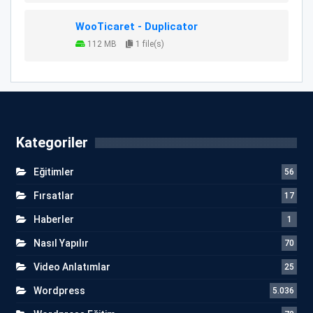
WooTicaret - Duplicator
112 MB
1 file(s)
Kategoriler
Eğitimler
56
Fırsatlar
17
Haberler
1
Nasıl Yapılır
70
Video Anlatımlar
25
Wordpress
5.036