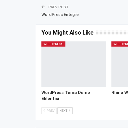
PREV POST
WordPress Entegre
You Might Also Like
WORDPRESS
WORDPR
WordPress Tema Demo
Rhino W
Eklentisi
PREV
NEXT