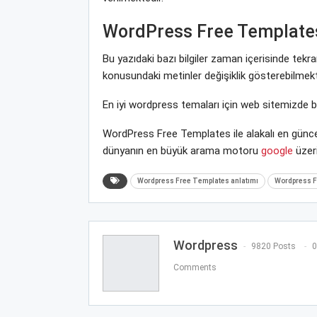
WordPress Free Template
Bu yazıdaki bazı bilgiler zaman içerisinde te
konusundaki metinler değişiklik gösterebilmekt
En iyi wordpress temaları için web sitemizde 
WordPress Free Templates ile alakalı en günce
dünyanın en büyük arama motoru
google
üzeri
Wordpress Free Templates anlatımı
Wordpress F
Wordpress
9820 Posts
0
Comments