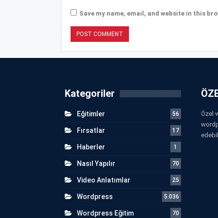
Save my name, email, and website in this bro
Kategoriler
ÖZE
Eğitimler
Özel w
56
wordp
Fırsatlar
17
edebil
Haberler
1
Nasıl Yapılır
70
Video Anlatımlar
25
Wordpress
5.036
Wordpress Eğitim
70