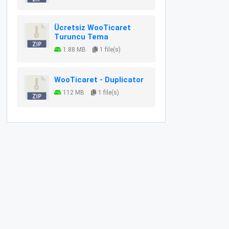
Ücretsiz WooTicaret
Turuncu Tema
1.88 MB
1 file(s)
WooTicaret - Duplicator
112 MB
1 file(s)