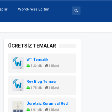
pılır
WordPress Eğitim
ÜCRETSİZ TEMALAR
WT Temizlik
5.23 MB
1 file(s)
Rev Blog Teması
1.75 MB
1 file(s)
Ücretsiz Kurumsal Red
1.01 MB
1 file(s)