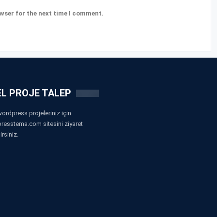
wser for the next time I comment.
L PROJE TALEP
ordpress projeleriniz için
resstema.com sitesini ziyaret
irsiniz.