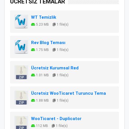
ÜCRETSİZ TEMALAR
WT Temizlik
5.23 MB
1 file(s)
Rev Blog Teması
1.75 MB
1 file(s)
Ücretsiz Kurumsal Red
1.01 MB
1 file(s)
Ücretsiz WooTicaret Turuncu Tema
1.88 MB
1 file(s)
WooTicaret - Duplicator
112 MB
1 file(s)