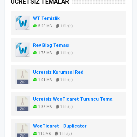
ÜCRETSİZ TEMALAR
WT Temizlik
5.23 MB
1 file(s)
Rev Blog Teması
1.75 MB
1 file(s)
Ücretsiz Kurumsal Red
1.01 MB
1 file(s)
Ücretsiz WooTicaret Turuncu Tema
1.88 MB
1 file(s)
WooTicaret - Duplicator
112 MB
1 file(s)