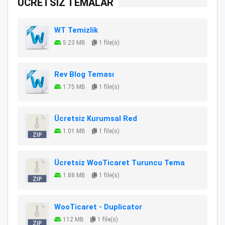
ÜCRETSİZ TEMALAR
WT Temizlik
5.23 MB
1 file(s)
Rev Blog Teması
1.75 MB
1 file(s)
Ücretsiz Kurumsal Red
1.01 MB
1 file(s)
Ücretsiz WooTicaret Turuncu Tema
1.88 MB
1 file(s)
WooTicaret - Duplicator
112 MB
1 file(s)