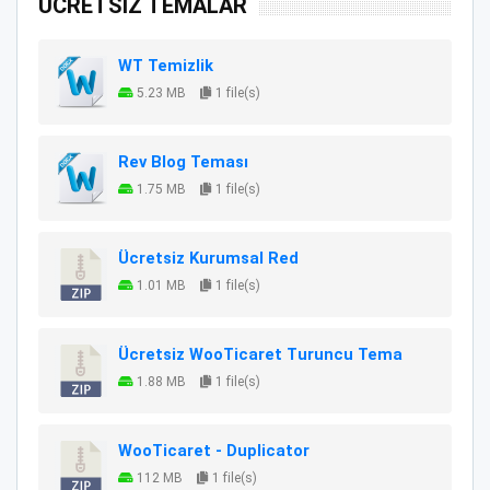
ÜCRETSİZ TEMALAR
WT Temizlik
5.23 MB
1 file(s)
Rev Blog Teması
1.75 MB
1 file(s)
Ücretsiz Kurumsal Red
1.01 MB
1 file(s)
Ücretsiz WooTicaret Turuncu Tema
1.88 MB
1 file(s)
WooTicaret - Duplicator
112 MB
1 file(s)