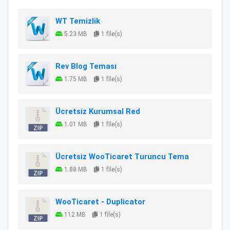
WT Temizlik
5.23 MB
1 file(s)
Rev Blog Teması
1.75 MB
1 file(s)
Ücretsiz Kurumsal Red
1.01 MB
1 file(s)
Ücretsiz WooTicaret Turuncu Tema
1.88 MB
1 file(s)
WooTicaret - Duplicator
112 MB
1 file(s)