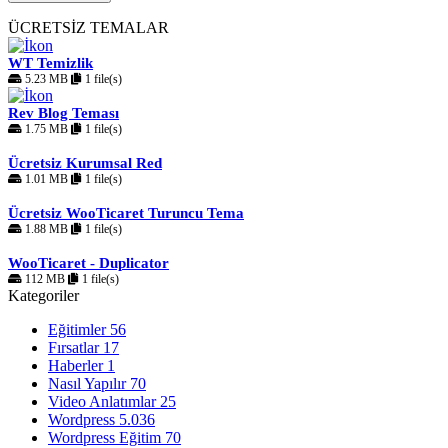
ÜCRETSİZ TEMALAR
WT Temizlik
5.23 MB
1 file(s)
Rev Blog Teması
1.75 MB
1 file(s)
Ücretsiz Kurumsal Red
1.01 MB
1 file(s)
Ücretsiz WooTicaret Turuncu Tema
1.88 MB
1 file(s)
WooTicaret - Duplicator
112 MB
1 file(s)
Kategoriler
Eğitimler
56
Fırsatlar
17
Haberler
1
Nasıl Yapılır
70
Video Anlatımlar
25
Wordpress
5.036
Wordpress Eğitim
70