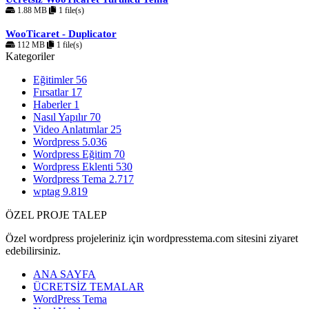
1.88 MB
1 file(s)
WooTicaret - Duplicator
112 MB
1 file(s)
Kategoriler
Eğitimler
56
Fırsatlar
17
Haberler
1
Nasıl Yapılır
70
Video Anlatımlar
25
Wordpress
5.036
Wordpress Eğitim
70
Wordpress Eklenti
530
Wordpress Tema
2.717
wptag
9.819
ÖZEL PROJE TALEP
Özel wordpress projeleriniz için wordpresstema.com sitesini ziyaret
edebilirsiniz.
ANA SAYFA
ÜCRETSİZ TEMALAR
WordPress Tema