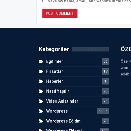
Save my name, email, and website in this bro
Kategoriler
ÖZE
Eğitimler
Özel w
56
wordp
Fırsatlar
17
edebil
Haberler
1
Nasıl Yapılır
70
Video Anlatımlar
25
Wordpress
5.036
Wordpress Eğitim
70
Wordpress Eklenti
530