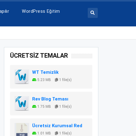
pılır
WordPress Eğitim
ÜCRETSİZ TEMALAR
WT Temizlik
5.23 MB
1 file(s)
Rev Blog Teması
1.75 MB
1 file(s)
Ücretsiz Kurumsal Red
1.01 MB
1 file(s)