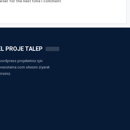
wser for the next time I comment.
L PROJE TALEP
ordpress projeleriniz için
resstema.com sitesini ziyaret
irsiniz.