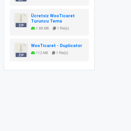
Ücretsiz WooTicaret
Turuncu Tema
1.88 MB
1 file(s)
WooTicaret - Duplicator
112 MB
1 file(s)