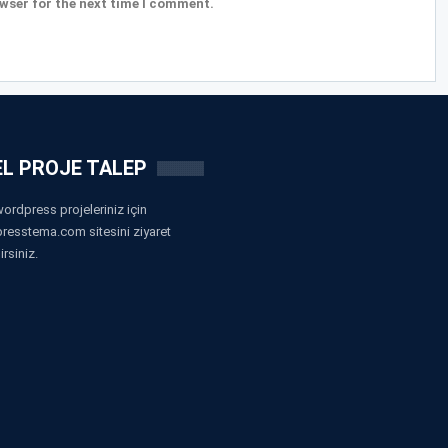
wser for the next time I comment.
L PROJE TALEP
ordpress projeleriniz için
resstema.com sitesini ziyaret
irsiniz.