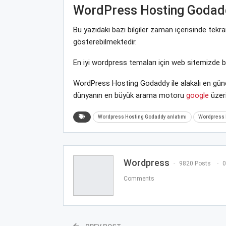
WordPress Hosting Godad
Bu yazıdaki bazı bilgiler zaman içerisinde tek
gösterebilmektedir.
En iyi wordpress temaları için web sitemizde 
WordPress Hosting Godaddy ile alakalı en günc
dünyanın en büyük arama motoru
google
üzeri
Wordpress Hosting Godaddy anlatımı
Wordpress 
Wordpress
9820 Posts
0
Comments