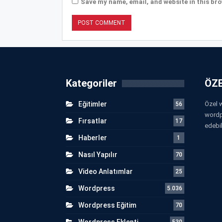
Save my name, email, and website in this bro
Kategoriler
ÖZE
Eğitimler
Özel w
56
wordp
Fırsatlar
17
edebil
Haberler
1
Nasıl Yapılır
70
Video Anlatımlar
25
Wordpress
5.036
Wordpress Eğitim
70
Wordpress Eklenti
530