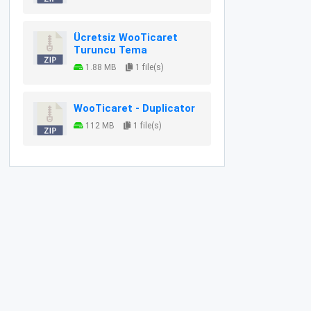
Ücretsiz WooTicaret
Turuncu Tema
1.88 MB
1 file(s)
WooTicaret - Duplicator
112 MB
1 file(s)