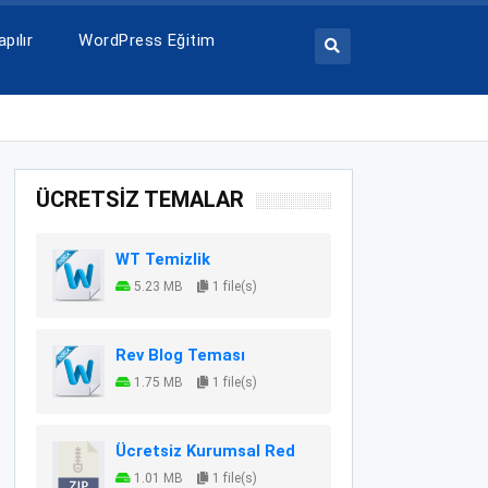
pılır
WordPress Eğitim
ÜCRETSİZ TEMALAR
WT Temizlik
5.23 MB
1 file(s)
Rev Blog Teması
1.75 MB
1 file(s)
Ücretsiz Kurumsal Red
1.01 MB
1 file(s)