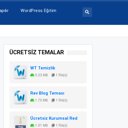
pılır
WordPress Eğitim
ÜCRETSİZ TEMALAR
WT Temizlik
5.23 MB
1 file(s)
Rev Blog Teması
1.75 MB
1 file(s)
Ücretsiz Kurumsal Red
1.01 MB
1 file(s)