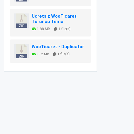
Ücretsiz WooTicaret
Turuncu Tema
1.88 MB
1 file(s)
WooTicaret - Duplicator
112 MB
1 file(s)