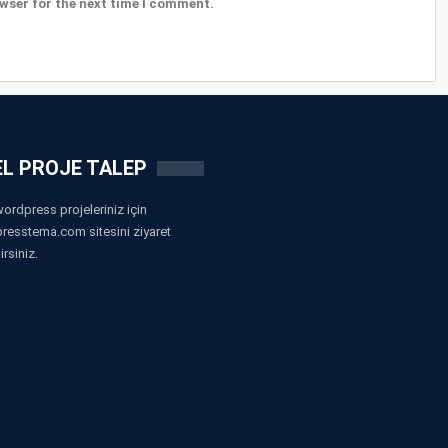
wser for the next time I comment.
L PROJE TALEP
ordpress projeleriniz için
resstema.com sitesini ziyaret
irsiniz.