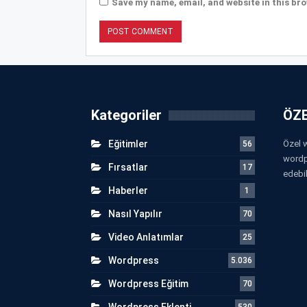
Save my name, email, and website in this bro
Kategoriler
ÖZE
Eğitimler
Özel w
56
wordp
Fırsatlar
17
edebil
Haberler
1
Nasıl Yapılır
70
Video Anlatımlar
25
Wordpress
5.036
Wordpress Eğitim
70
Wordpress Eklenti
530