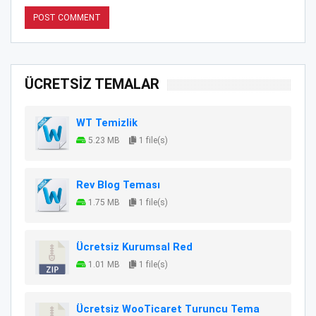
ÜCRETSİZ TEMALAR
WT Temizlik
5.23 MB
1 file(s)
Rev Blog Teması
1.75 MB
1 file(s)
Ücretsiz Kurumsal Red
1.01 MB
1 file(s)
Ücretsiz WooTicaret Turuncu Tema