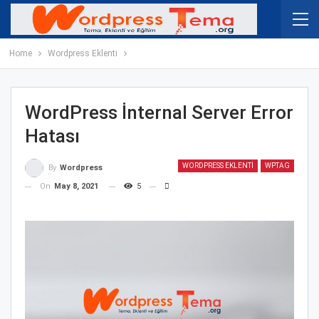
Home
Wordpress Eklenti
WordPress İnternal Server Error
Hatası
WORDPRESS EKLENTI
WPTAG
By
Wordpress
On
May 8, 2021
5