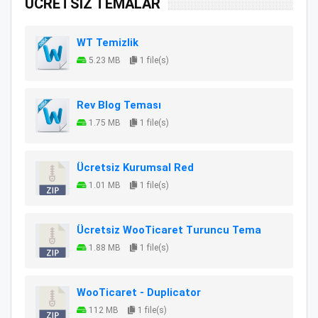
ÜCRETSİZ TEMALAR
WT Temizlik
5.23 MB
1 file(s)
Rev Blog Teması
1.75 MB
1 file(s)
Ücretsiz Kurumsal Red
1.01 MB
1 file(s)
Ücretsiz WooTicaret Turuncu Tema
1.88 MB
1 file(s)
WooTicaret - Duplicator
112 MB
1 file(s)